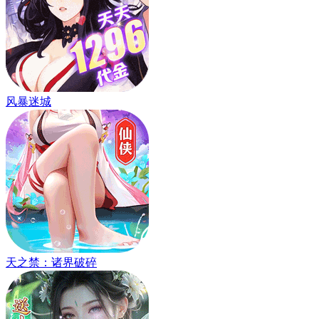
风暴迷城
天之禁：诸界破碎