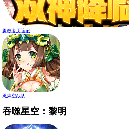
勇敢者历险记
飓风空战队
吞噬星空：黎明