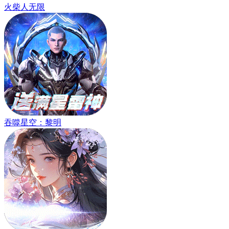
火柴人无限
吞噬星空：黎明