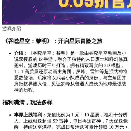
游戏介绍
《吞噬星空：黎明》：开启星际冒险之旅
介绍
：《吞噬星空：黎明》是一款由吞噬星空动画及小
说双授权的 IP 手游，融合了独特的末日废土和科幻修真
题材。游戏历时三年打造，拥有精致写实的 3D 模型，
1：1 高质量还原动画主角团，罗峰、雷神等超强武神将
悉数登场。玩家将以武者小队成员的身份，与主角团并
肩抵抗异族入侵，见证罗峰从普通人成长为地球最强战
神的历程。
福利满满，玩法多样
丰厚上线福利
：充值比例为 1 元：10 星辰，福利十分诱
人。上线就送超强 SP 雷神，每日再送雷神，7 天保送觉
醒，持续送至满星。完成日常活跃可累计领取 10 万元 +