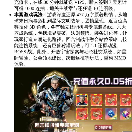
充值卡，在线 30 分钟就能送 VIP5。新人签到 7 天累计
可得 1000 连抽，通关主线章节还狂送 10 连召唤。
丰富游戏玩法
：游戏深度还原 477 万字原著剧情，从地
球末日病毒危机到星际文明战争，逐帧呈现。近百位高
科技化 3D 角色，各有独立技能树与专属装备线。六大
养成系统，包括境界突破、法则领悟、装备进化等，让
玩家打造专属进化路径。回合制战斗融合站位策略与技
能连携系统，还有巨兽狩猎玩法，可 1:1 还原动漫
BOSS 战。此外，开放宇宙探索与动态社交系统，如星
际冒险、公会领地建设、跨服远征等玩法，重构 MMO
体验。