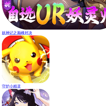
妖神记之巅峰对决
守护小精灵