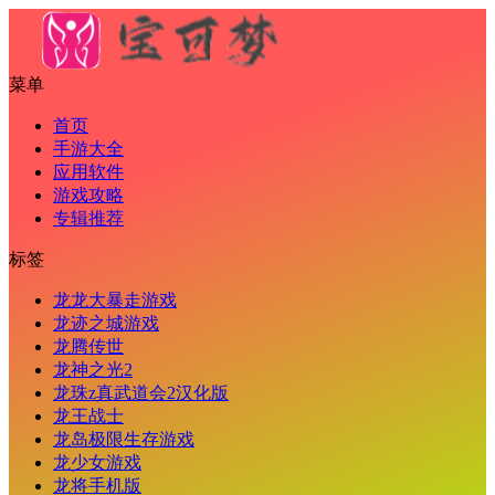
菜单
首页
手游大全
应用软件
游戏攻略
专辑推荐
标签
龙龙大暴走游戏
龙迹之城游戏
龙腾传世
龙神之光2
龙珠z真武道会2汉化版
龙王战士
龙岛极限生存游戏
龙少女游戏
龙将手机版