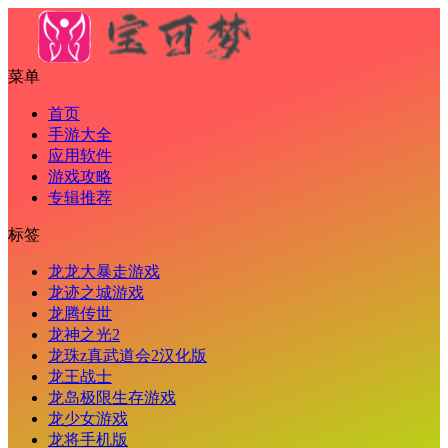
菜单
首页
手游大全
应用软件
游戏攻略
专辑推荐
标签
龙龙大暴走游戏
龙迹之城游戏
龙腾传世
龙神之光2
龙珠z真武道会2汉化版
龙王战士
龙岛极限生存游戏
龙少女游戏
龙将手机版