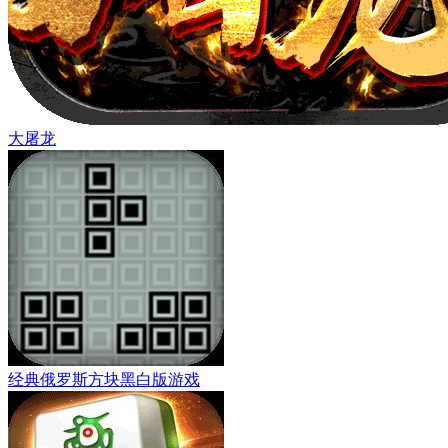
大屠龙
经典俄罗斯方块黑白版游戏