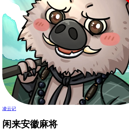
凌云记
闲来安徽麻将