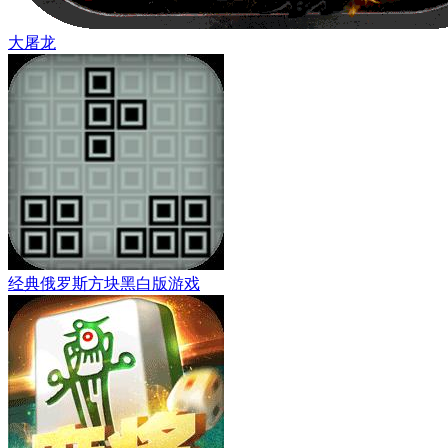
大屠龙
经典俄罗斯方块黑白版游戏