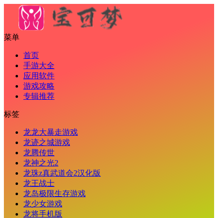
菜单
首页
手游大全
应用软件
游戏攻略
专辑推荐
标签
龙龙大暴走游戏
龙迹之城游戏
龙腾传世
龙神之光2
龙珠z真武道会2汉化版
龙王战士
龙岛极限生存游戏
龙少女游戏
龙将手机版