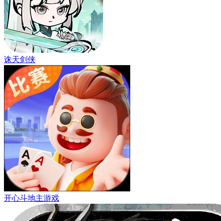
诛天剑侠
开心斗地主游戏