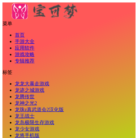
菜单
首页
手游大全
应用软件
游戏攻略
专辑推荐
标签
龙龙大暴走游戏
龙迹之城游戏
龙腾传世
龙神之光2
龙珠z真武道会2汉化版
龙王战士
龙岛极限生存游戏
龙少女游戏
龙将手机版