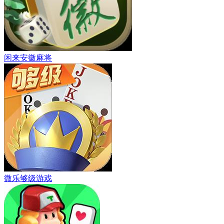
闲来安徽麻将
微乐够级游戏