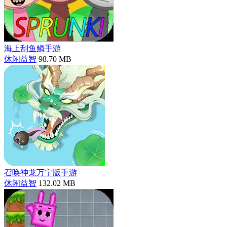
海上刮鱼鳞手游
休闲益智
98.70 MB
召唤神龙万宁版手游
休闲益智
132.02 MB