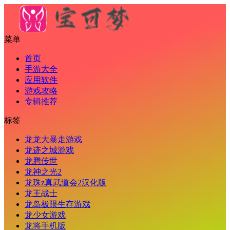
菜单
首页
手游大全
应用软件
游戏攻略
专辑推荐
标签
龙龙大暴走游戏
龙迹之城游戏
龙腾传世
龙神之光2
龙珠z真武道会2汉化版
龙王战士
龙岛极限生存游戏
龙少女游戏
龙将手机版