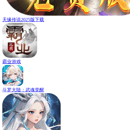
天缘传说2025版下载
霸业游戏
斗罗大陆：武魂觉醒