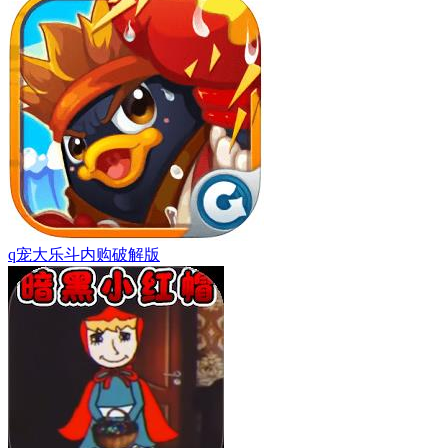
q宠大乐斗内购破解版