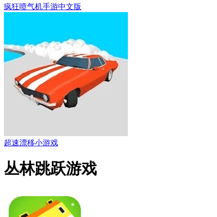
疯狂喷气机手游中文版
超速漂移小游戏
丛林跳跃游戏