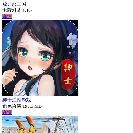
放开那三国
卡牌对战
1.1G
详情
绅士江湖游戏
角色扮演
198.5 MB
详情