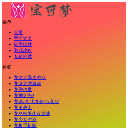
菜单
首页
手游大全
应用软件
游戏攻略
专辑推荐
标签
龙龙大暴走游戏
龙迹之城游戏
龙腾传世
龙神之光2
龙珠z真武道会2汉化版
龙王战士
龙岛极限生存游戏
龙少女游戏
龙将手机版