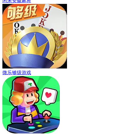
闲来安徽麻将
微乐够级游戏