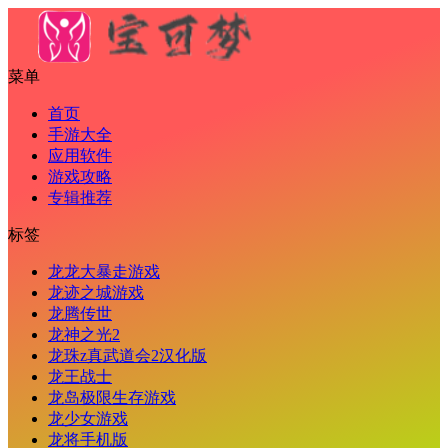
菜单
首页
手游大全
应用软件
游戏攻略
专辑推荐
标签
龙龙大暴走游戏
龙迹之城游戏
龙腾传世
龙神之光2
龙珠z真武道会2汉化版
龙王战士
龙岛极限生存游戏
龙少女游戏
龙将手机版