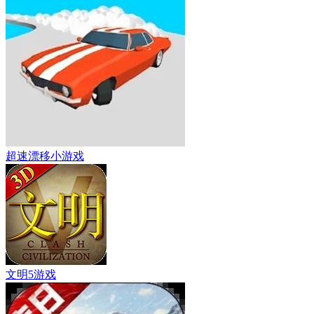
超速漂移小游戏
文明5游戏