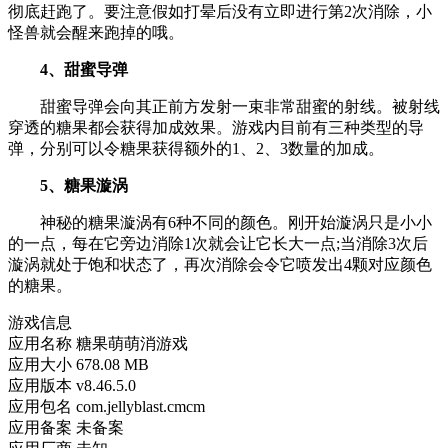
彻底赶跑了。要注意假如打晕后没有立即进行第2次消除，小
怪兽就会醒来跑掉的哦。
4、甜蜜导弹
甜蜜导弹会向其正前方发射一束非常甜蜜的射线。被射线
穿透的糖果都会获得加成效果。游戏内目前有三种类型的导
弹，分别可以令糖果获得额外的1、2、3数量的加成。
5、糖果漩涡
神秘的糖果漩涡有6种不同的颜色。刚开始漩涡只是小小
的一点，每在它旁边消除1次就会让它长大一点;当消除3次后
漩涡就处于饱和状态了，再次消除会令它喷发出4颗对应颜色
的糖果。
游戏信息
应用名称
糖果萌萌消游戏
应用大小
678.08 MB
应用版本
v8.46.5.0
应用包名
com.jellyblast.cmcm
应用备案
未备案