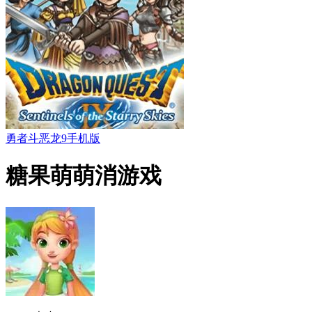
勇者斗恶龙9手机版
糖果萌萌消游戏