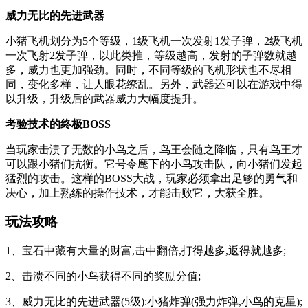
威力无比的先进武器
小猪飞机划分为5个等级，1级飞机一次发射1发子弹，2级飞机
一次飞射2发子弹，以此类推，等级越高，发射的子弹数就越
多，威力也更加强劲。同时，不同等级的飞机形状也不尽相
同，变化多样，让人眼花缭乱。另外，武器还可以在游戏中得
以升级，升级后的武器威力大幅度提升。
考验技术的终极BOSS
当玩家击溃了无数的小鸟之后，鸟王会随之降临，只有鸟王才
可以跟小猪们抗衡。它号令麾下的小鸟攻击队，向小猪们发起
猛烈的攻击。这样的BOSS大战，玩家必须拿出足够的勇气和
决心，加上熟练的操作技术，才能击败它，大获全胜。
玩法攻略
1、宝石中藏有大量的财富,击中翻倍,打得越多,返得就越多;
2、击溃不同的小鸟获得不同的奖励分值;
3、威力无比的先进武器(5级):小猪炸弹(强力炸弹,小鸟的克星);