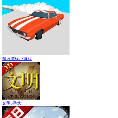
超速漂移小游戏
文明5游戏