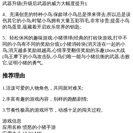
武器升级(升级后武器的威力大幅度提升);
4、充满创意的特种小鸟:保龄球小鸟总是弹来弹去,所以总是误
伤其它的小鸟;时髦小鸟拥有大量五彩羽毛,非常珍贵;提蛋小鸟
的鸟蛋里,蕴藏着开启欢乐世界的钥匙;
5、轻松休闲的趣味游戏:小猪弹球(经典的打砖块游戏,打中不
同的小鸟有不同的奖励分值);小猪消砖块(消灭连在一起的小
鸟,消灭越多奖励就越高,心情享受翻倍奖励的乐趣);boss大战
(鸟王摩下的小鸟攻击队,小鸟们唯一能与小猪抗衡的武器,击败
它,证明小猪的勇气。
推荐理由
1.活泼可爱的人物角色，共同面对难关;
2.丰富有趣的游戏内容，别样的跑酷剧情;
3.节奏性极高的游戏环节，动感十足的闯关过程。
游戏信息
应用名称
愤怒的小猪手游