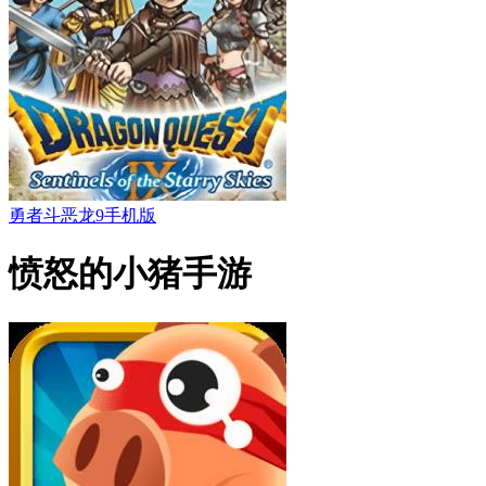
勇者斗恶龙9手机版
愤怒的小猪手游