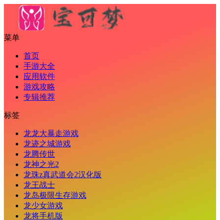
菜单
首页
手游大全
应用软件
游戏攻略
专辑推荐
标签
龙龙大暴走游戏
龙迹之城游戏
龙腾传世
龙神之光2
龙珠z真武道会2汉化版
龙王战士
龙岛极限生存游戏
龙少女游戏
龙将手机版