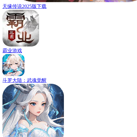
天缘传说2025版下载
霸业游戏
斗罗大陆：武魂觉醒