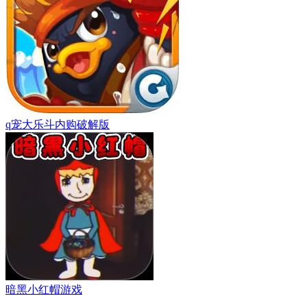
q宠大乐斗内购破解版
暗黑小红帽游戏