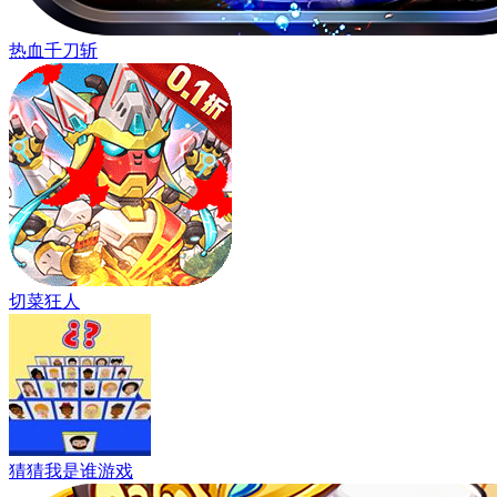
热血千刀斩
切菜狂人
猜猜我是谁游戏