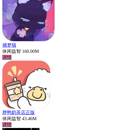
捕梦猫
休闲益智
160.00M
详情
胖鸭奶茶店正版
休闲益智
43.46M
详情