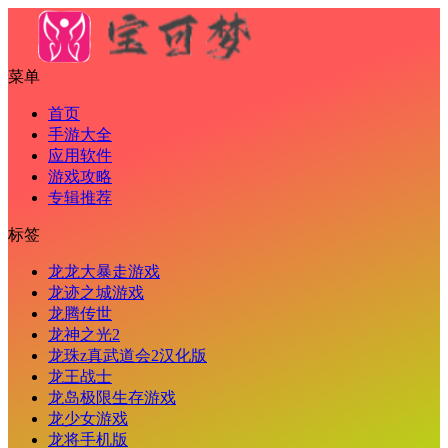
菜单
首页
手游大全
应用软件
游戏攻略
专辑推荐
标签
龙龙大暴走游戏
龙迹之城游戏
龙腾传世
龙神之光2
龙珠z真武道会2汉化版
龙王战士
龙岛极限生存游戏
龙少女游戏
龙将手机版