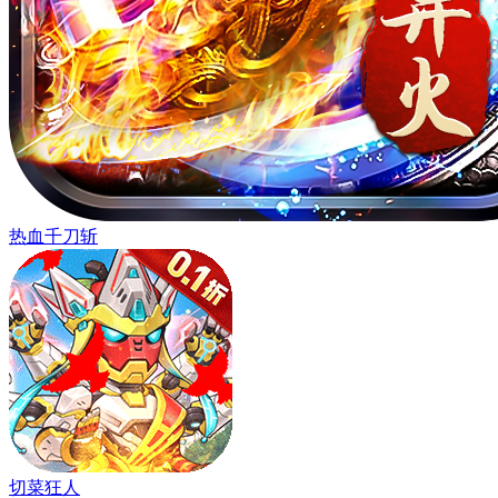
热血千刀斩
切菜狂人