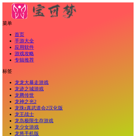
菜单
首页
手游大全
应用软件
游戏攻略
专辑推荐
标签
龙龙大暴走游戏
龙迹之城游戏
龙腾传世
龙神之光2
龙珠z真武道会2汉化版
龙王战士
龙岛极限生存游戏
龙少女游戏
龙将手机版