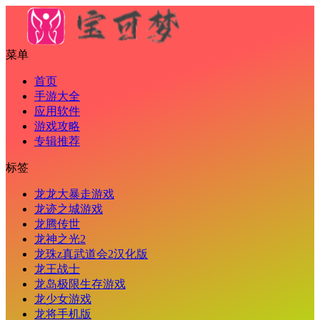
菜单
首页
手游大全
应用软件
游戏攻略
专辑推荐
标签
龙龙大暴走游戏
龙迹之城游戏
龙腾传世
龙神之光2
龙珠z真武道会2汉化版
龙王战士
龙岛极限生存游戏
龙少女游戏
龙将手机版