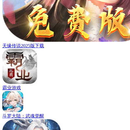
天缘传说2025版下载
霸业游戏
斗罗大陆：武魂觉醒