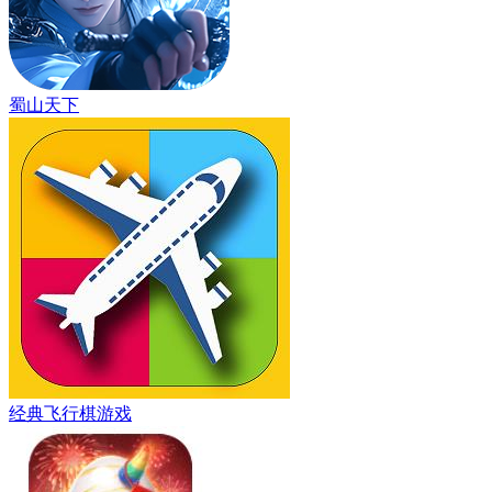
蜀山天下
经典飞行棋游戏