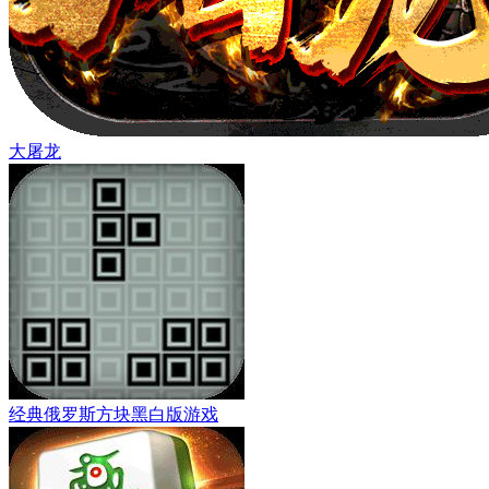
大屠龙
经典俄罗斯方块黑白版游戏