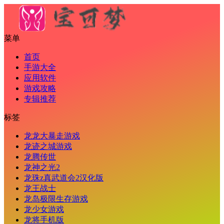
菜单
首页
手游大全
应用软件
游戏攻略
专辑推荐
标签
龙龙大暴走游戏
龙迹之城游戏
龙腾传世
龙神之光2
龙珠z真武道会2汉化版
龙王战士
龙岛极限生存游戏
龙少女游戏
龙将手机版