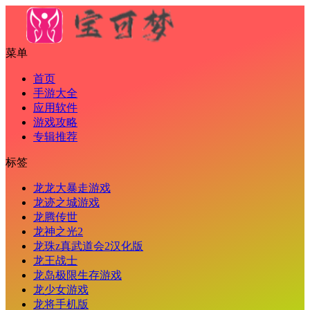
菜单
首页
手游大全
应用软件
游戏攻略
专辑推荐
标签
龙龙大暴走游戏
龙迹之城游戏
龙腾传世
龙神之光2
龙珠z真武道会2汉化版
龙王战士
龙岛极限生存游戏
龙少女游戏
龙将手机版