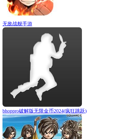
无敌战舰手游
bhoppro破解版无限金币2024(疯狂跳跃)