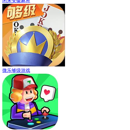
闲来安徽麻将
微乐够级游戏