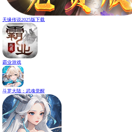
天缘传说2025版下载
霸业游戏
斗罗大陆：武魂觉醒