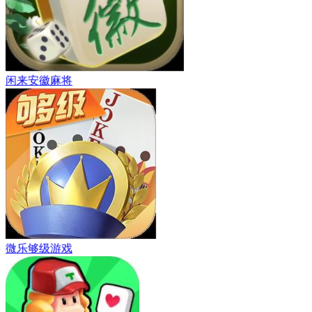
闲来安徽麻将
微乐够级游戏