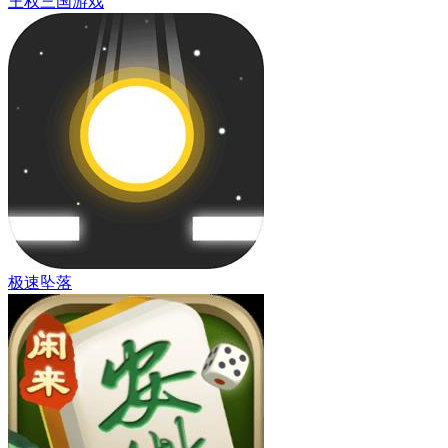
王权三国游戏
极速坠落