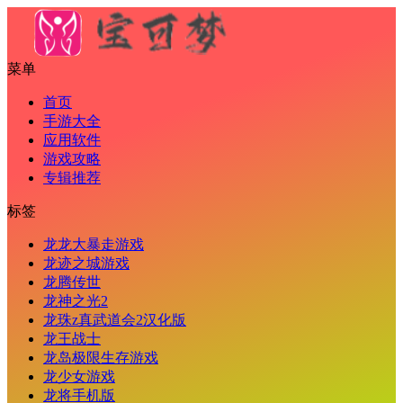
菜单
首页
手游大全
应用软件
游戏攻略
专辑推荐
标签
龙龙大暴走游戏
龙迹之城游戏
龙腾传世
龙神之光2
龙珠z真武道会2汉化版
龙王战士
龙岛极限生存游戏
龙少女游戏
龙将手机版