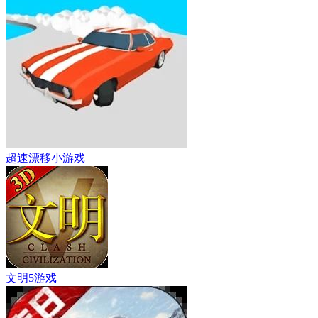
超速漂移小游戏
文明5游戏