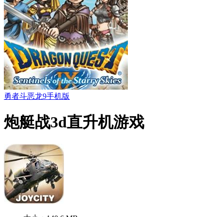
勇者斗恶龙9手机版
炮艇战3d直升机游戏