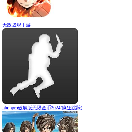
无敌战舰手游
bhoppro破解版无限金币2024(疯狂跳跃)