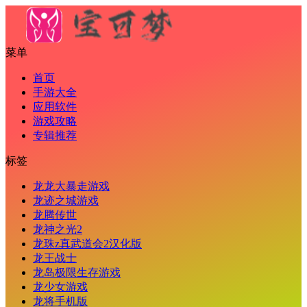
菜单
首页
手游大全
应用软件
游戏攻略
专辑推荐
标签
龙龙大暴走游戏
龙迹之城游戏
龙腾传世
龙神之光2
龙珠z真武道会2汉化版
龙王战士
龙岛极限生存游戏
龙少女游戏
龙将手机版