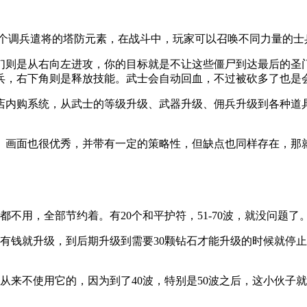
一个调兵遣将的塔防元素，在战斗中，玩家可以召唤不同力量的士兵
们则是从右向左进攻，你的目标就是不让这些僵尸到达最后的圣
兵，右下角则是释放技能。武士会自动回血，不过被砍多了也是
店内购系统，从武士的等级升级、武器升级、佣兵升级到各种道具
、画面也很优秀，并带有一定的策略性，但缺点也同样存在，那
都不用，全部节约着。有20个和平护符，51-70波，就没问题
钱就升级，到后期升级到需要30颗钻石才能升级的时候就停止。
从来不使用它的，因为到了40波，特别是50波之后，这小伙子