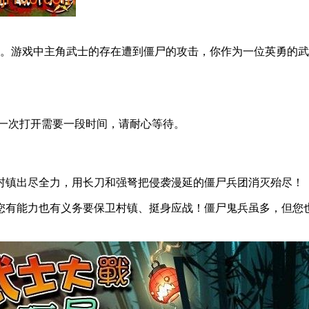
。游戏中主角武士的存在遭到僵尸的攻击，你作为一位英勇的武
第一次打开需要一段时间，请耐心等待。
村镇出尽全力，用长刀和强弩把侵袭漫延的僵尸兵团消灭殆尽！
您有能力也有义务要保卫村镇、挺身应战！僵尸鬼兵虽多，但您