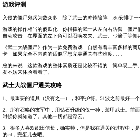
游戏评测
入侵的僵尸鬼兵为数众多，除了武士的冲锋陷阵，glu安排了
游戏的操作相当的傻瓜化，你指挥的武士从左向右防御，僵尸
自动攻击，在界面的左下角可以召唤农夫、武士、弓箭手等佣
《武士大战僵尸》作为一款免费游戏，自然有着丰富多样的商
卡，如果完全不内购的话似乎想完美通关有些难度……
总的来说，这款游戏的整体素质还是比较不错的，简单易上手
友不妨来体验看看了。
武士大战僵尸通关攻略
1、最重要的道具（没有之一），和平护符。51波之前最好一个
2、所有召唤的友军中，用钻石升级的仅一种，装甲武士。前面有
时候你就知道了。其他一切都是浮云。
3、很多人喜欢织田信长，确实帅，但是我在通关的过程中，是
的cd，完蛋儿去吧。