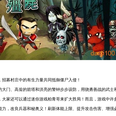
，招募村庄中的有生力量共同抵御僵尸入侵！
的大门、高耸的箭塔和洪亮的警钟步步设防，用骁勇善战的武士
，大家还可以通过迷你游戏柏青哥来扩大胜局！而且，游戏中许
能力，改良兵器和秘奥义！刷新体能上限、提升攻击伤害、增强