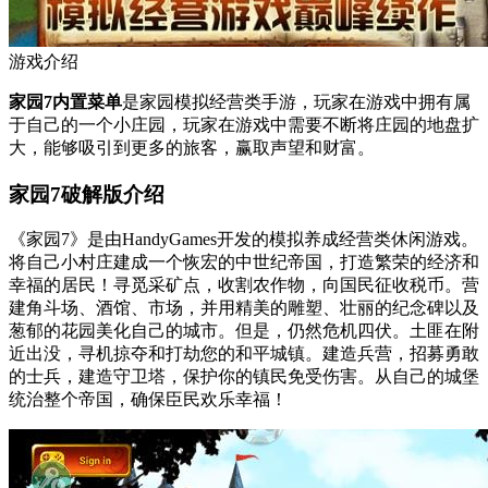
游戏介绍
家园7内置菜单
是家园模拟经营类手游，玩家在游戏中拥有属
于自己的一个小庄园，玩家在游戏中需要不断将庄园的地盘扩
大，能够吸引到更多的旅客，赢取声望和财富。
家园7破解版介绍
《家园7》是由HandyGames开发的模拟养成经营类休闲游戏。
将自己小村庄建成一个恢宏的中世纪帝国，打造繁荣的经济和
幸福的居民！寻觅采矿点，收割农作物，向国民征收税币。营
建角斗场、酒馆、市场，并用精美的雕塑、壮丽的纪念碑以及
葱郁的花园美化自己的城市。但是，仍然危机四伏。土匪在附
近出没，寻机掠夺和打劫您的和平城镇。建造兵营，招募勇敢
的士兵，建造守卫塔，保护你的镇民免受伤害。从自己的城堡
统治整个帝国，确保臣民欢乐幸福！