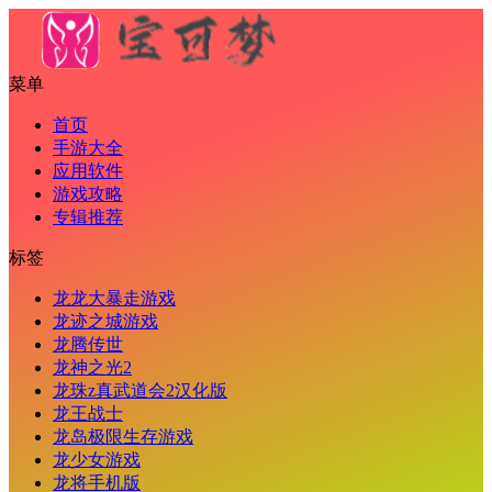
菜单
首页
手游大全
应用软件
游戏攻略
专辑推荐
标签
龙龙大暴走游戏
龙迹之城游戏
龙腾传世
龙神之光2
龙珠z真武道会2汉化版
龙王战士
龙岛极限生存游戏
龙少女游戏
龙将手机版