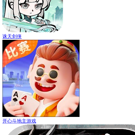
诛天剑侠
开心斗地主游戏