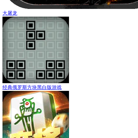
大屠龙
经典俄罗斯方块黑白版游戏