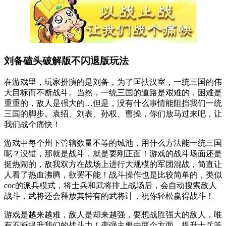
刘备磕头破解版不闪退版玩法
在游戏里，玩家扮演的是刘备，为了匡扶汉室，一统三国的伟
大目标而不断战斗。当然，一统三国的道路是艰难的，困难是
重重的，敌人是强大的…但是，没有什么事情能阻挡我们一统
三国的脚步。袁绍、刘表、孙权、曹操，你们放马过来吧，让
我们战个痛快！
游戏中每个州下管辖数量不等的城池，用什么方法能一统三国
呢？没错，那就是战斗，就是要刚正面！游戏的战斗场面还是
挺热闹的，敌我双方在战场上进行大规模的军团混战，简直让
人看了热血沸腾，欲罢不能！战斗操作也是比较简单的，类似
coc的派兵模式，将士兵和武将排上战场后，会自动搜索敌人
战斗，武将还会释放其特有的武将计，祝你轻松赢得战斗！
游戏是越来越难，敌人是却来越强，要想战胜强大的敌人，唯
有不断提升我们的战斗力！变强主要由两个方面，提升士兵等