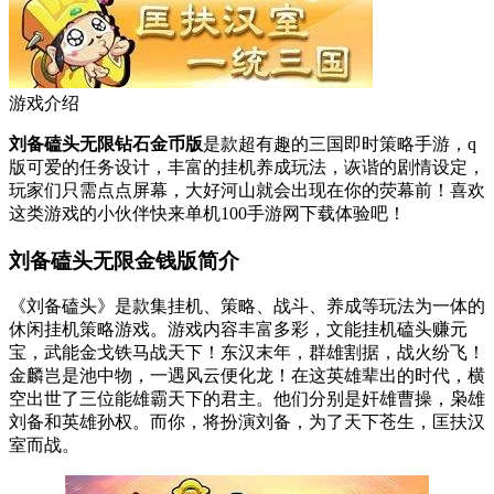
游戏介绍
刘备磕头无限钻石金币版
是款超有趣的三国即时策略手游，q
版可爱的任务设计，丰富的挂机养成玩法，诙谐的剧情设定，
玩家们只需点点屏幕，大好河山就会出现在你的荧幕前！喜欢
这类游戏的小伙伴快来单机100手游网下载体验吧！
刘备磕头无限金钱版简介
《刘备磕头》是款集挂机、策略、战斗、养成等玩法为一体的
休闲挂机策略游戏。游戏内容丰富多彩，文能挂机磕头赚元
宝，武能金戈铁马战天下！东汉末年，群雄割据，战火纷飞！
金麟岂是池中物，一遇风云便化龙！在这英雄辈出的时代，横
空出世了三位能雄霸天下的君主。他们分别是奸雄曹操，枭雄
刘备和英雄孙权。而你，将扮演刘备，为了天下苍生，匡扶汉
室而战。