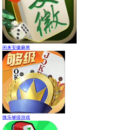
闲来安徽麻将
微乐够级游戏