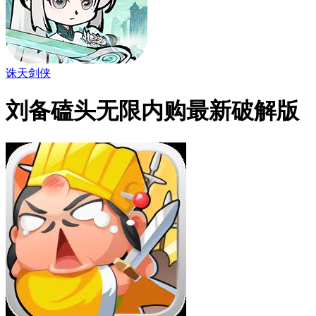
诛天剑侠
刘备磕头无限内购最新破解版