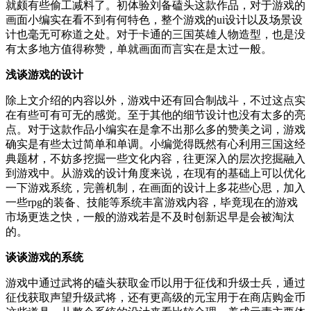
就颇有些偷工减料了。初体验刘备磕头这款作品，对于游戏的
画面小编实在看不到有何特色，整个游戏的ui设计以及场景设
计也毫无可称道之处。对于卡通的三国英雄人物造型，也是没
有太多地方值得称赞，单就画面而言实在是太过一般。
浅谈游戏的设计
除上文介绍的内容以外，游戏中还有回合制战斗，不过这点实
在有些可有可无的感觉。至于其他的细节设计也没有太多的亮
点。对于这款作品小编实在是拿不出那么多的赞美之词，游戏
确实是有些太过简单和单调。小编觉得既然有心利用三国这经
典题材，不妨多挖掘一些文化内容，往更深入的层次挖掘融入
到游戏中。从游戏的设计角度来说，在现有的基础上可以优化
一下游戏系统，完善机制，在画面的设计上多花些心思，加入
一些rpg的装备、技能等系统丰富游戏内容，毕竟现在的游戏
市场更迭之快，一般的游戏若是不及时创新迟早是会被淘汰
的。
谈谈游戏的系统
游戏中通过武将的磕头获取金币以用于征伐和升级士兵，通过
征伐获取声望升级武将，还有更高级的元宝用于在商店购金币