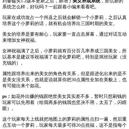
刘备磕头1.2版本更新之后，新增了
美女养成系统
，那么新的
系统怎么样，好玩吗？一起跟着小编来看看吧。
玩家在成功攻占一个州县之后就会解锁一个小萝莉，之后认真
培养这个小萝莉的话，就有机会培养出三国时期的美女。
美女的培养是要有耐心，玩家要一直点击屏幕，通过对话互动
来增加女神祝福。
女神祝福满了之后，小萝莉就有百分百几率养成三国美女，所
以基本是建议等祝福满了在进化萝莉吧，特别是屌丝玩家（没
充钱的）。
属性跟培养出来的美女的角色有关系，但是跟进化出来的是不
是美女没关系，也就是说就算你把30点属性全加在美貌上，也
有可能出来个如花。
ps：
如花外出赚的钱跟绝世美女其实差不多，暂时只想刷钱的
玩家可以先用着（给我再多的钱我也坚决不用，太丑了，闪瞎
眼）。
这个玩家每天上线就把地图上的萝莉的属性点扫一遍，然后重
点互动一个萝莉，玩家每天最多可得20点祝福，这不是指每个