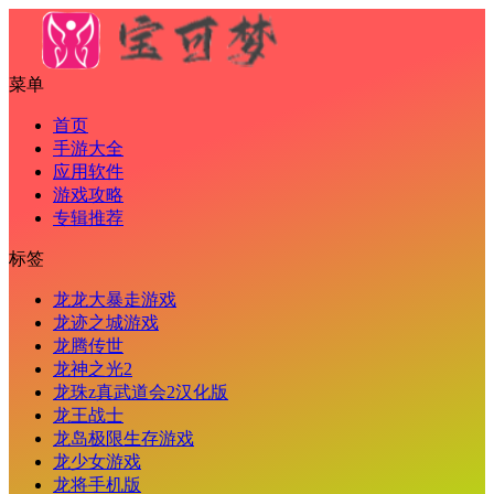
菜单
首页
手游大全
应用软件
游戏攻略
专辑推荐
标签
龙龙大暴走游戏
龙迹之城游戏
龙腾传世
龙神之光2
龙珠z真武道会2汉化版
龙王战士
龙岛极限生存游戏
龙少女游戏
龙将手机版