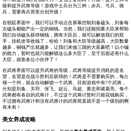
级和提升武将等级！游戏中士兵分为三种：步兵、弓兵、骑
兵，需要再兵营里分别升级！
在朝廷界面中，我们可以手动点击屏幕控制刘备磕头，刘备每
次磕头都能产出一定的铜钱。当然，我们还能招募大臣来帮助
我们自动磕头获得铜钱，拥有大臣后，就可以解放我们的双
手，挂机坐等收钱了，哈哈！刘备和大臣等级越高，大臣数量
越多，铜钱产出就越多，让我们来做三国的大富豪吧！以小编
的能力，暂时也就只能解锁这么多大臣了，至于后面还有什么
大臣，就靠各位小伙伴了！
在武将界面可以提升武将的等级，武将等级提升消耗的是名
望，名望是在战斗胜利后获得的！武将是不需要购买的，每占
领一个州，就会自动解锁一个武将。目前游戏中有7个武将，
分别是刘备、关羽、张飞、赵云、马超、黄忠和诸葛亮。每个
武将都有各自的武将计，不过这个武将计暂时只能花钱购买，
不过拥有武将计和没有武将计的武将简直就不是一个级别的啊
有木有！
美女养成攻略