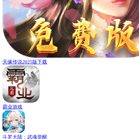
天缘传说2025版下载
霸业游戏
斗罗大陆：武魂觉醒