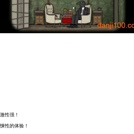
刺激性强！
惊悚性的体验！