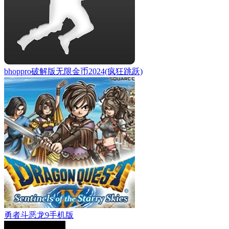
bhoppro破解版无限金币2024(疯狂跳跃)
勇者斗恶龙9手机版