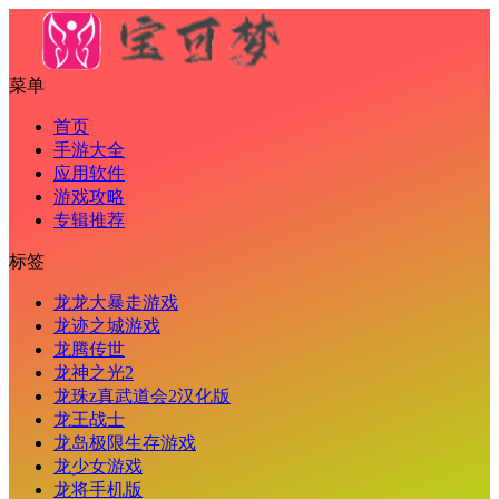
菜单
首页
手游大全
应用软件
游戏攻略
专辑推荐
标签
龙龙大暴走游戏
龙迹之城游戏
龙腾传世
龙神之光2
龙珠z真武道会2汉化版
龙王战士
龙岛极限生存游戏
龙少女游戏
龙将手机版