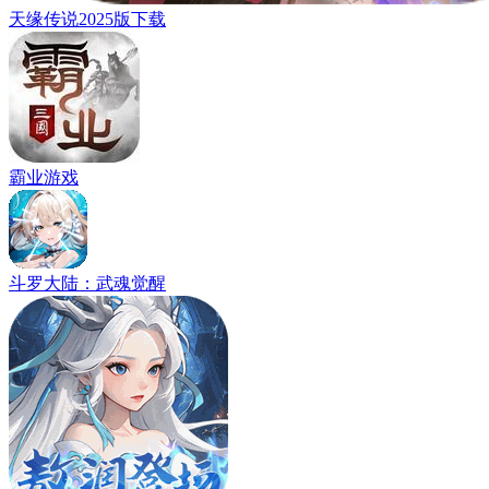
天缘传说2025版下载
霸业游戏
斗罗大陆：武魂觉醒