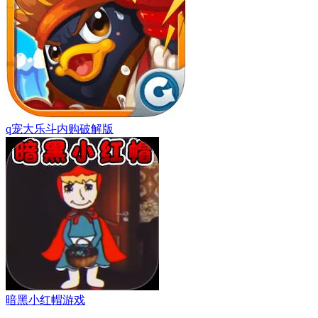
q宠大乐斗内购破解版
暗黑小红帽游戏