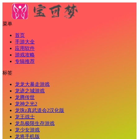
菜单
首页
手游大全
应用软件
游戏攻略
专辑推荐
标签
龙龙大暴走游戏
龙迹之城游戏
龙腾传世
龙神之光2
龙珠z真武道会2汉化版
龙王战士
龙岛极限生存游戏
龙少女游戏
龙将手机版