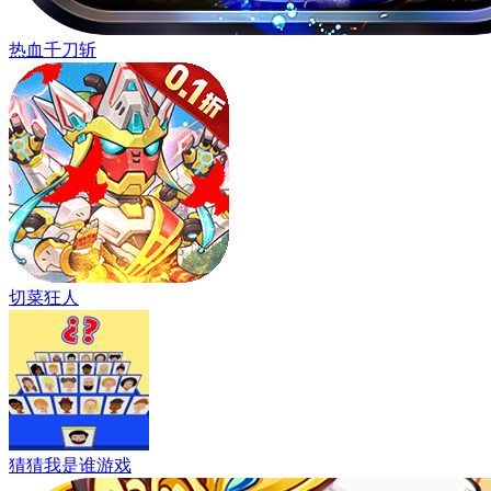
热血千刀斩
切菜狂人
猜猜我是谁游戏