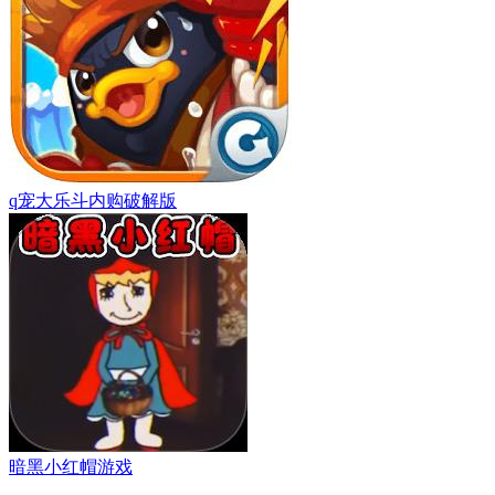
q宠大乐斗内购破解版
暗黑小红帽游戏