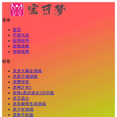
菜单
首页
手游大全
应用软件
游戏攻略
专辑推荐
标签
龙龙大暴走游戏
龙迹之城游戏
龙腾传世
龙神之光2
龙珠z真武道会2汉化版
龙王战士
龙岛极限生存游戏
龙少女游戏
龙将手机版