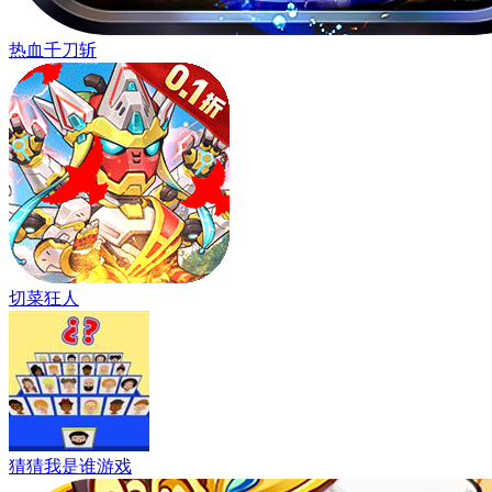
热血千刀斩
切菜狂人
猜猜我是谁游戏