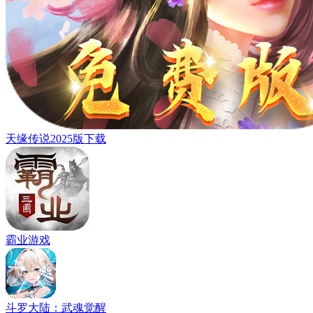
天缘传说2025版下载
霸业游戏
斗罗大陆：武魂觉醒