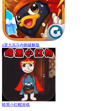
q宠大乐斗内购破解版
暗黑小红帽游戏