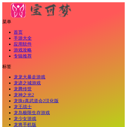
菜单
首页
手游大全
应用软件
游戏攻略
专辑推荐
标签
龙龙大暴走游戏
龙迹之城游戏
龙腾传世
龙神之光2
龙珠z真武道会2汉化版
龙王战士
龙岛极限生存游戏
龙少女游戏
龙将手机版