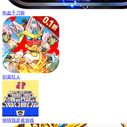
热血千刀斩
切菜狂人
猜猜我是谁游戏