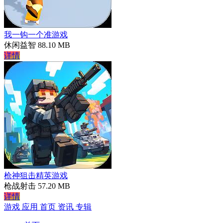
我一钩一个准游戏
休闲益智
88.10 MB
详情
枪神狙击精英游戏
枪战射击
57.20 MB
详情
游戏
应用
首页
资讯
专辑