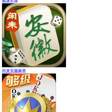
极速坠落
闲来安徽麻将