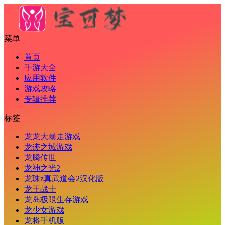
菜单
首页
手游大全
应用软件
游戏攻略
专辑推荐
标签
龙龙大暴走游戏
龙迹之城游戏
龙腾传世
龙神之光2
龙珠z真武道会2汉化版
龙王战士
龙岛极限生存游戏
龙少女游戏
龙将手机版