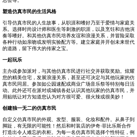
总会等。
塑造仿真市民的生活风格
引导仿真市民的人生故事，从职涯和嗜好乃至于爱情与家庭关
系。选择时尚设计师和医生等刺激的职涯，以及烹饪和吉他演
奏等嗜好。和其他仿真市民培养友谊和浪漫关系，并冒险采取
各种行动如亲吻或发明实验配方等。建立家庭并开创未来世代
的道路，留下伟大的传家之宝。
一起玩乐
主办或参加派对，与其他仿真市民进行社交并获取奖励。炫耀
您的精美住宅，发展浪漫关系，甚至还可决定与其他玩家的仿
真市民同居。参加如公园速配或商业广场音乐祭等特别每日活
动。此外还可在派对或城镇各处认识其他玩家的仿真市民，并
用贴纸让对方知道您认为对方很可爱、很火辣或很美妙！
创建独一无二的仿真市民
自定义仿真市民的外观、发型、服装、化妆和配件。从鼻子到
脚趾，有无限的可能性！然后和时装店的伊奇·菲比乐斯合作
打造出令人难忘的衣柜。为每一名仿真市民选择个性特征，例