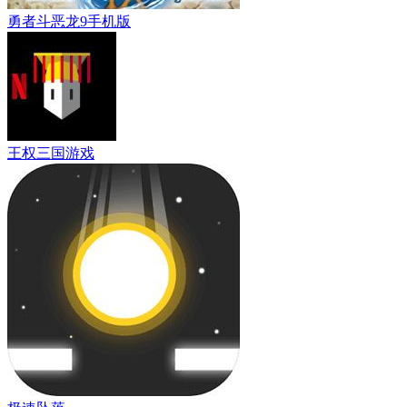
勇者斗恶龙9手机版
王权三国游戏