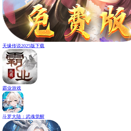
天缘传说2025版下载
霸业游戏
斗罗大陆：武魂觉醒