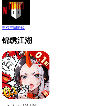
王权三国游戏
锦绣江湖
大小：803.41M