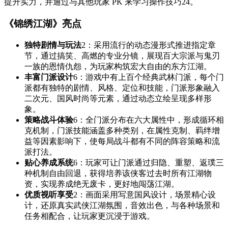
提升实力，并通过与其他玩家 PK 来学习操作技巧
2
4
。
《锦绣江湖》亮点
独特剧情与玩法
2
：采用流行的动态漫形式推进指定章
节，通过搞笑、高燃的专业分镜，展现百大宗派与鬼刃
一族的恩情仇怨，为玩家构筑宏大自由的东方江湖。
丰富门派设计
6
：游戏中有上百个经典武林门派，每个门
派都有独特的剧情、风格、定位和技能，门派形象融入
二次元、国风时尚等元素，通过动态立绘呈现多样形
象。
策略战斗体验
6
：全门派分布在六大属性中，形成循环相
克机制，门派技能涵盖多种类别，在属性克制、羁绊增
益等因素影响下，使每局战斗都有不同的阵容策略和流
派打法。
贴心养成系统
6
：玩家可让门派通过归隐、重塑、返璞三
种机制自由回退，获得培养该侠客过去时所有江湖物
资，实现养成绝无废卡，更好地闯荡江湖。
优质视听享受
2
：画面采用写意国风设计，场景精心设
计，还原真实武侠江湖氛围，音效出色，与各种场景和
任务相配合，让玩家更沉浸于游戏。