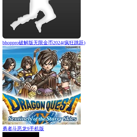
bhoppro破解版无限金币2024(疯狂跳跃)
勇者斗恶龙9手机版