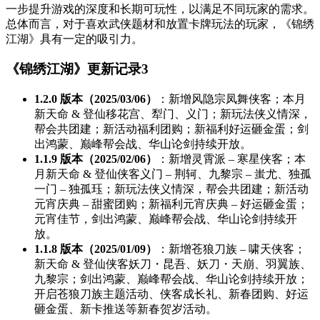
一步提升游戏的深度和长期可玩性，以满足不同玩家的需求。
总体而言，对于喜欢武侠题材和放置卡牌玩法的玩家，《锦绣
江湖》具有一定的吸引力。
《锦绣江湖》更新记录
3
1.2.0 版本（2025/03/06）
：新增风隐宗凤舞侠客；本月
新天命 & 登仙移花宫、犁门、义门；新玩法侠义情深，
帮会共团建；新活动福利团购；新福利好运砸金蛋；剑
出鸿蒙、巅峰帮会战、华山论剑持续开放。
1.1.9 版本（2025/02/06）
：新增灵霄派 – 寒星侠客；本
月新天命 & 登仙侠客义门 – 荆轲、九黎宗 – 蚩尤、独孤
一门 – 独孤珏；新玩法侠义情深，帮会共团建；新活动
元宵庆典 – 甜蜜团购；新福利元宵庆典 – 好运砸金蛋；
元宵佳节，剑出鸿蒙、巅峰帮会战、华山论剑持续开
放。
1.1.8 版本（2025/01/09）
：新增苍狼刀族 – 啸天侠客；
新天命 & 登仙侠客妖刀・昆吾、妖刀・天崩、羽翼族、
九黎宗；剑出鸿蒙、巅峰帮会战、华山论剑持续开放；
开启苍狼刀族主题活动、侠客成长礼、新春团购、好运
砸金蛋、新卡推送等新春贺岁活动。