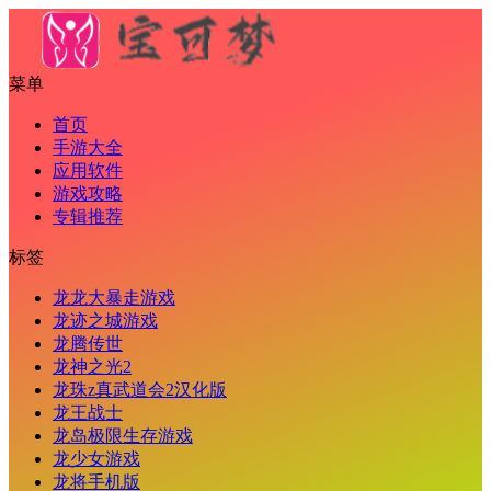
菜单
首页
手游大全
应用软件
游戏攻略
专辑推荐
标签
龙龙大暴走游戏
龙迹之城游戏
龙腾传世
龙神之光2
龙珠z真武道会2汉化版
龙王战士
龙岛极限生存游戏
龙少女游戏
龙将手机版