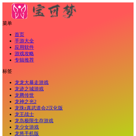
菜单
首页
手游大全
应用软件
游戏攻略
专辑推荐
标签
龙龙大暴走游戏
龙迹之城游戏
龙腾传世
龙神之光2
龙珠z真武道会2汉化版
龙王战士
龙岛极限生存游戏
龙少女游戏
龙将手机版