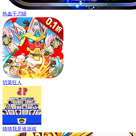
热血千刀斩
切菜狂人
猜猜我是谁游戏