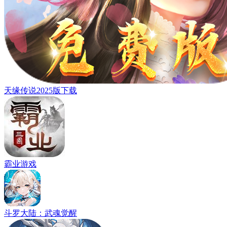
天缘传说2025版下载
霸业游戏
斗罗大陆：武魂觉醒