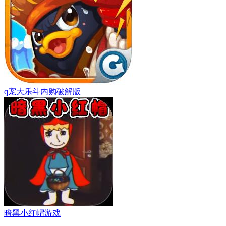
q宠大乐斗内购破解版
暗黑小红帽游戏