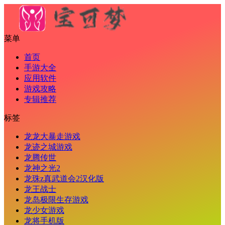
菜单
首页
手游大全
应用软件
游戏攻略
专辑推荐
标签
龙龙大暴走游戏
龙迹之城游戏
龙腾传世
龙神之光2
龙珠z真武道会2汉化版
龙王战士
龙岛极限生存游戏
龙少女游戏
龙将手机版