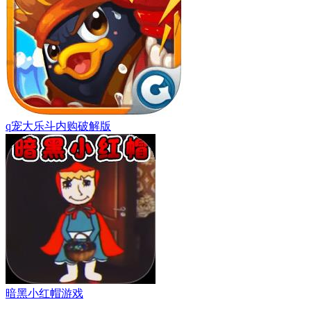
q宠大乐斗内购破解版
暗黑小红帽游戏