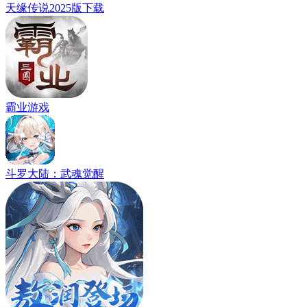
天缘传说2025版下载
霸业游戏
斗罗大陆：武魂觉醒