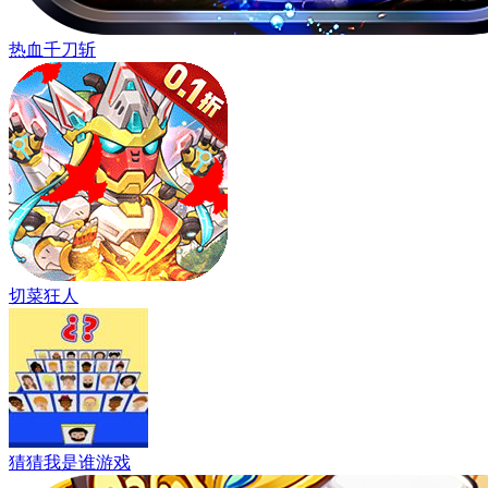
热血千刀斩
切菜狂人
猜猜我是谁游戏