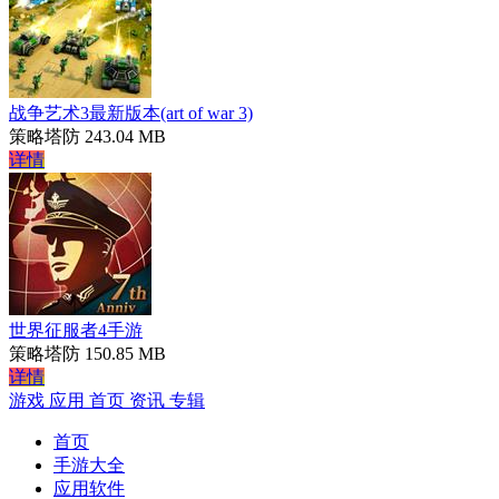
战争艺术3最新版本(art of war 3)
策略塔防
243.04 MB
详情
世界征服者4手游
策略塔防
150.85 MB
详情
游戏
应用
首页
资讯
专辑
首页
手游大全
应用软件