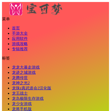
菜单
首页
手游大全
应用软件
游戏攻略
专辑推荐
标签
龙龙大暴走游戏
龙迹之城游戏
龙腾传世
龙神之光2
龙珠z真武道会2汉化版
龙王战士
龙岛极限生存游戏
龙少女游戏
龙将手机版