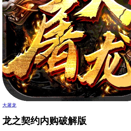
大屠龙
龙之契约内购破解版