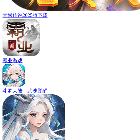
天缘传说2025版下载
霸业游戏
斗罗大陆：武魂觉醒