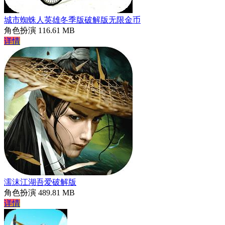
城市蜘蛛人英雄冬季版破解版无限金币
角色扮演
116.61 MB
详情
濡沫江湖吾爱破解版
角色扮演
489.81 MB
详情