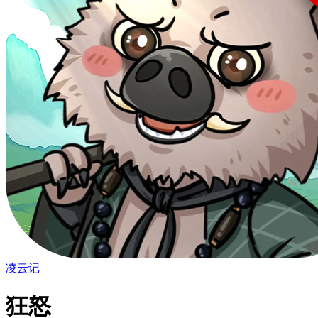
凌云记
狂怒