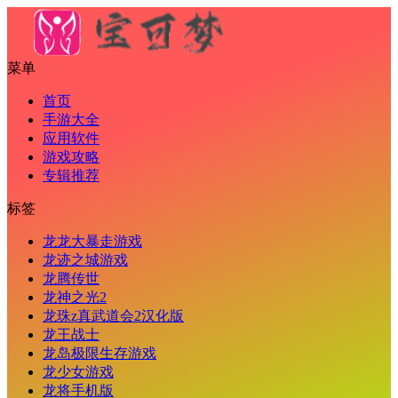
菜单
首页
手游大全
应用软件
游戏攻略
专辑推荐
标签
龙龙大暴走游戏
龙迹之城游戏
龙腾传世
龙神之光2
龙珠z真武道会2汉化版
龙王战士
龙岛极限生存游戏
龙少女游戏
龙将手机版