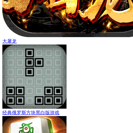
大屠龙
经典俄罗斯方块黑白版游戏