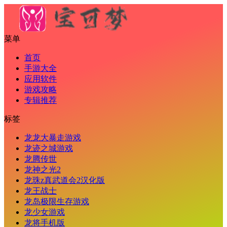
菜单
首页
手游大全
应用软件
游戏攻略
专辑推荐
标签
龙龙大暴走游戏
龙迹之城游戏
龙腾传世
龙神之光2
龙珠z真武道会2汉化版
龙王战士
龙岛极限生存游戏
龙少女游戏
龙将手机版