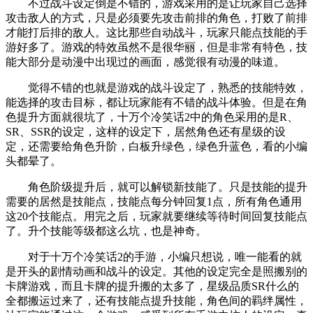
不过战斗设定倒是不错的，游戏采用的是让玩家自己选择
攻击敌人的方式，只是必须要先攻击前排的角色，打败了前排
才能打后排的敌人。这比那些自动战斗，玩家只能点技能的手
游好多了。游戏的特效虽然不是很华丽，但是非常有特色，技
能大部分是动漫中出现过的画面，感觉很有动漫的味道。
觉得不错的也就是游戏的战斗设定了，熟悉的技能特效，
能选择的攻击目标，都让玩家能有不错的战斗体验。但是在角
色提升方面就很坑了，十万个冷笑话2中的角色采用的是R、
SR、SSR的设定，这样的设定下，居然角色还有星级的设
定，还需要给角色升阶，白板升绿色，绿色升蓝色，看的小编
头都晕了。
角色阶级提升后，就可以解锁新技能了。只是技能的提升
需要的居然是技能点，技能点每分钟回复1点，所有角色通用
这20个技能点。用完之后，玩家就要继续等待时间回复技能点
了。升个技能等级都这么坑，也是神奇。
对于十万个冷笑话2的手游，小编只想说，唯一能看的就
是开头的剧情动画和战斗的设定。其他的设定完全是照搬别的
卡牌游戏，而且卡牌的提升搬的太多了，星级品质SR什么的
全都搬运过来了，还有技能点提升技能，角色间的羁绊属性，