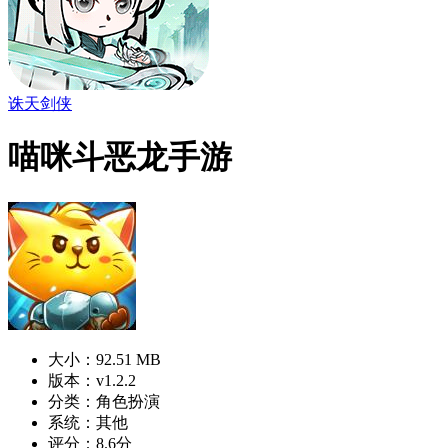
诛天剑侠
喵咪斗恶龙手游
大小：92.51 MB
版本：v1.2.2
分类：角色扮演
系统：其他
评分：8.6分