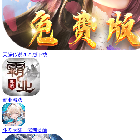
天缘传说2025版下载
霸业游戏
斗罗大陆：武魂觉醒