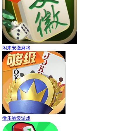
闲来安徽麻将
微乐够级游戏