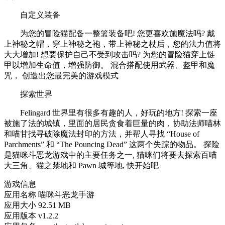
自定义装备
为您的冒险猫配备一整篮装备吧! 您更喜欢施魔法吗? 戴
上神秘之帽，穿上神秘之袍，带上神秘之杖后，您的法力值将
大大增加! 想要保护自己不受到攻击吗? 为您的冒险猫穿上链
甲以增加生命值，增强防御。 混合搭配使用武器、盔甲和魔
咒， 创造出您最完美的游戏模式
探索世界
Felingard 世界里有很多有趣的人，好玩的地方! 探索一座
被施了法的城镇，里面的居民贪食着巨量的肉，协助法师喵林
和喵甘找寻破除魔法封印的方法，并帮人寻找 “House of
Parchments” 和 “The Pouncing Dead” 这两个失踪的物品。 探险
是猫咪斗恶龙游戏中的主要任务之一, 猫咪们将要去探索百喵
大三角、猫之禁地和 Pawn 城等地, 快开始吧
游戏信息
应用名称
喵咪斗恶龙手游
应用大小
92.51 MB
应用版本
v1.2.2