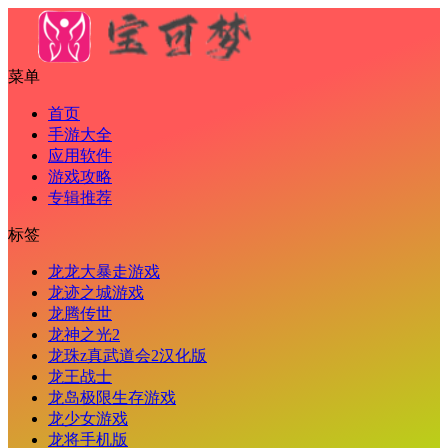
菜单
首页
手游大全
应用软件
游戏攻略
专辑推荐
标签
龙龙大暴走游戏
龙迹之城游戏
龙腾传世
龙神之光2
龙珠z真武道会2汉化版
龙王战士
龙岛极限生存游戏
龙少女游戏
龙将手机版