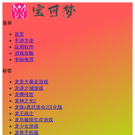
菜单
首页
手游大全
应用软件
游戏攻略
专辑推荐
标签
龙龙大暴走游戏
龙迹之城游戏
龙腾传世
龙神之光2
龙珠z真武道会2汉化版
龙王战士
龙岛极限生存游戏
龙少女游戏
龙将手机版