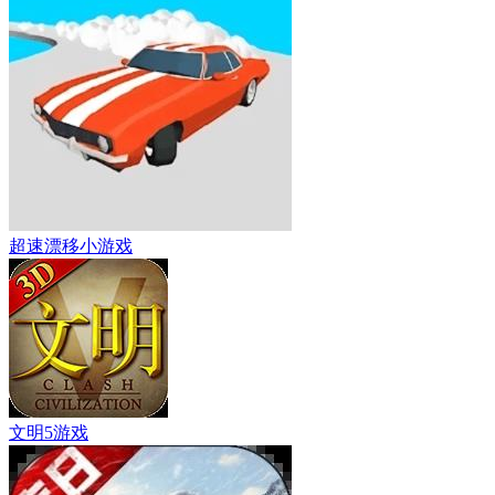
超速漂移小游戏
文明5游戏