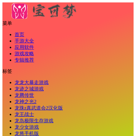
菜单
首页
手游大全
应用软件
游戏攻略
专辑推荐
标签
龙龙大暴走游戏
龙迹之城游戏
龙腾传世
龙神之光2
龙珠z真武道会2汉化版
龙王战士
龙岛极限生存游戏
龙少女游戏
龙将手机版