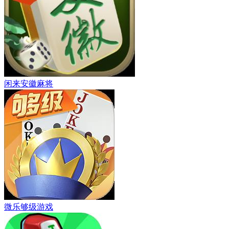
闲来安徽麻将
微乐够级游戏