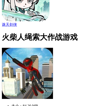
诛天剑侠
火柴人绳索大作战游戏
大小：84.20 MB