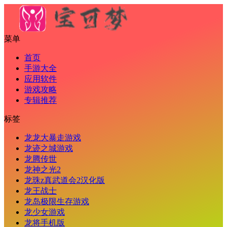
菜单
首页
手游大全
应用软件
游戏攻略
专辑推荐
标签
龙龙大暴走游戏
龙迹之城游戏
龙腾传世
龙神之光2
龙珠z真武道会2汉化版
龙王战士
龙岛极限生存游戏
龙少女游戏
龙将手机版