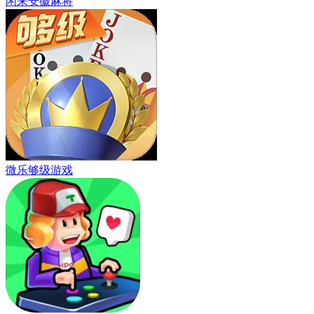
闲来安徽麻将
微乐够级游戏