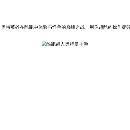
操作奥特英雄在酷跑中体验与怪兽的巅峰之战！用你超酷的操作撕