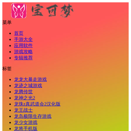
菜单
首页
手游大全
应用软件
游戏攻略
专辑推荐
标签
龙龙大暴走游戏
龙迹之城游戏
龙腾传世
龙神之光2
龙珠z真武道会2汉化版
龙王战士
龙岛极限生存游戏
龙少女游戏
龙将手机版