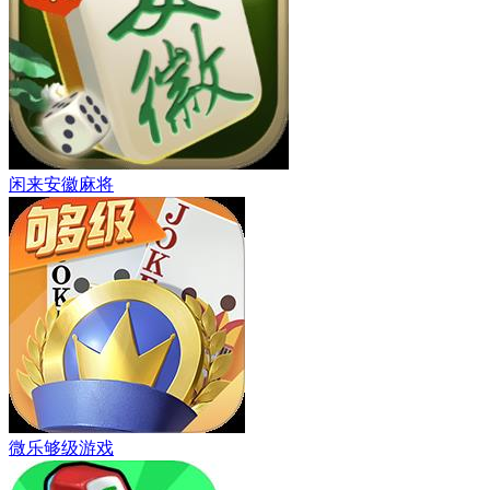
闲来安徽麻将
微乐够级游戏