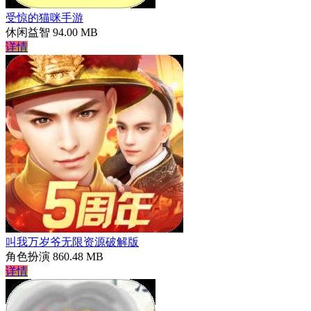
受惊的猫咪手游
休闲益智
94.00 MB
详情
叫我万岁爷无限资源破解版
角色扮演
860.48 MB
详情