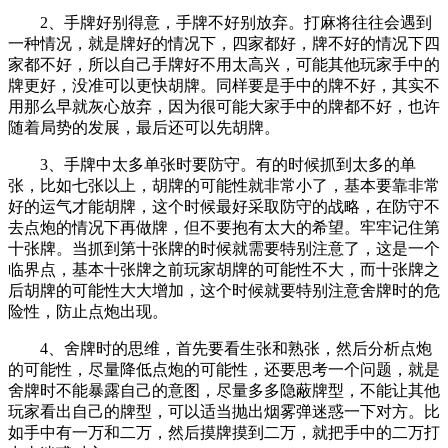
2、手牌好别得意，手牌不好别放弃。打麻将往往会遇到
一种情况，就是牌好的情况下，四家都好，牌不好的情况下四
家都不好，所以自己手牌好不用太高兴，可能其他玩家手中的
牌更好，没准可以更快胡牌。同样要是手中的牌不好，其实不
用那么早就灰心放弃，因为很可能大家手中的牌都不好，也许
随着局势的发展，最后还可以先胡牌。
3、手牌中太多单张时要防守。有的时候抓到太多的单
张，比如七张以上，胡牌的可能性就非常小了，基本要靠非常
好的运气才能胡牌，这个时候最好采取防守的战略，在防守不
去点炮的情况下再做牌，但不要抱有太大的希望。牢牢记住第
十张牌。当抓到第十张牌的时候就需要特别注意了，这是一个
临界点，基本十张牌之前玩家胡牌的可能性不大，而十张牌之
后胡牌的可能性大大增加，这个时候就要特别注意舍牌时的危
险性，防止点炮出现。
4、舍牌时的思维，首先要看生张和熟张，然后分析点炮
的可能性，尽量降低点炮的可能性，还要思考一个问题，就是
舍牌时不能暴露自己的意图，尽量多多隐蔽牌型，不能让其他
玩家看出自己的牌型，可以适当抛出烟雾弹迷惑一下对方。比
如手中有一万和二万，然后摸牌摸到二万，就把手中的二万打