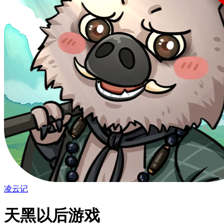
凌云记
天黑以后游戏