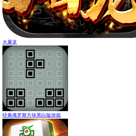
大屠龙
经典俄罗斯方块黑白版游戏