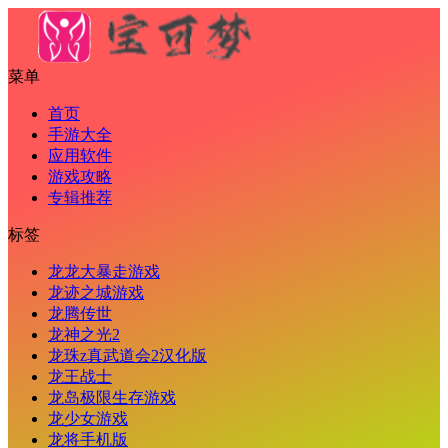
菜单
首页
手游大全
应用软件
游戏攻略
专辑推荐
标签
龙龙大暴走游戏
龙迹之城游戏
龙腾传世
龙神之光2
龙珠z真武道会2汉化版
龙王战士
龙岛极限生存游戏
龙少女游戏
龙将手机版