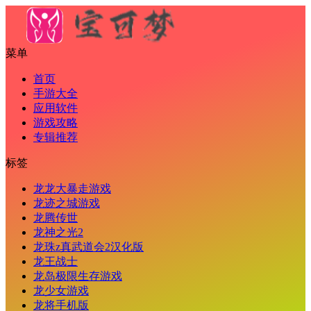
菜单
首页
手游大全
应用软件
游戏攻略
专辑推荐
标签
龙龙大暴走游戏
龙迹之城游戏
龙腾传世
龙神之光2
龙珠z真武道会2汉化版
龙王战士
龙岛极限生存游戏
龙少女游戏
龙将手机版