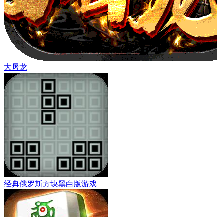
大屠龙
经典俄罗斯方块黑白版游戏