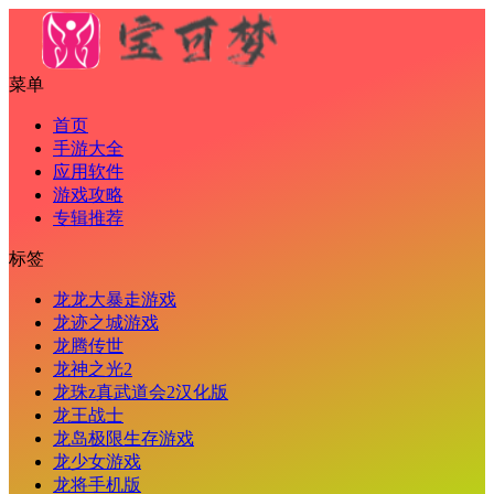
菜单
首页
手游大全
应用软件
游戏攻略
专辑推荐
标签
龙龙大暴走游戏
龙迹之城游戏
龙腾传世
龙神之光2
龙珠z真武道会2汉化版
龙王战士
龙岛极限生存游戏
龙少女游戏
龙将手机版