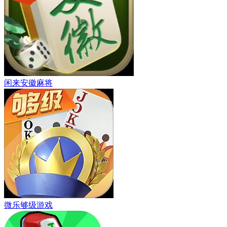
闲来安徽麻将
微乐够级游戏