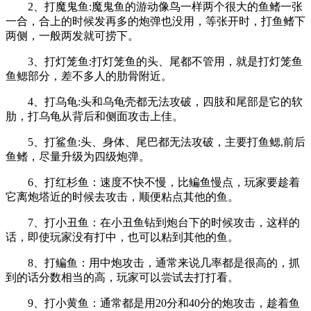
2、打魔鬼鱼:魔鬼鱼的游动像鸟一样两个很大的鱼鳍一张
一合，合上的时候发再多的炮弹也没用，等张开时，打鱼鳍下
两侧，一般两发就可捞下。
3、打灯笼鱼:打灯笼鱼的头、尾都不管用，就是打灯笼鱼
鱼鳃部分，差不多人的肋骨附近。
4、打乌龟:头和乌龟壳都无法攻破，四肢和尾部是它的软
肋，打乌龟从背后和侧面攻击上佳。
5、打鲨鱼:头、身体、尾巴都无法攻破，主要打鱼鳃,前后
鱼鳍，尽量升级为四级炮弹。
6、打红杉鱼：速度不快不慢，比鳊鱼慢点，玩家要趁着
它离炮塔近的时候去攻击，顺便粘点其他的鱼。
7、打小丑鱼：在小丑鱼钻到炮台下的时候攻击，这样的
话，即使玩家没有打中，也可以粘到其他的鱼。
8、打鳊鱼：用中炮攻击，通常来说几率都是很高的，抓
到的话分数相当的高，玩家可以尝试去打打看。
9、打小黄鱼：通常都是用20分和40分的炮攻击，趁着鱼