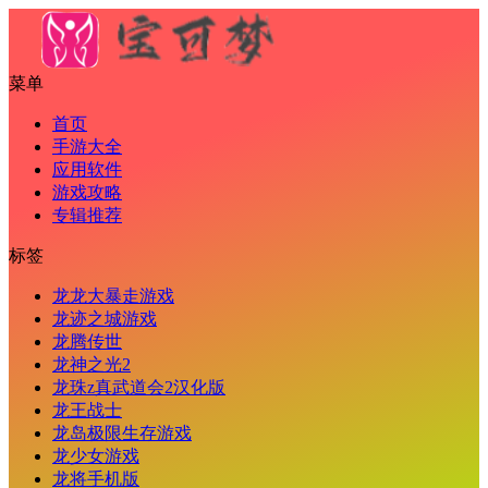
菜单
首页
手游大全
应用软件
游戏攻略
专辑推荐
标签
龙龙大暴走游戏
龙迹之城游戏
龙腾传世
龙神之光2
龙珠z真武道会2汉化版
龙王战士
龙岛极限生存游戏
龙少女游戏
龙将手机版