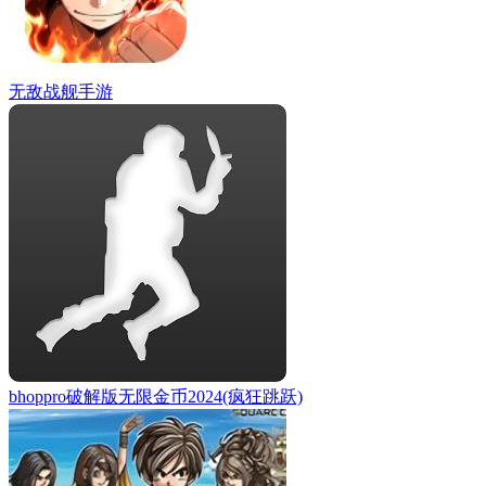
无敌战舰手游
bhoppro破解版无限金币2024(疯狂跳跃)