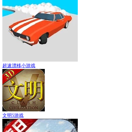
超速漂移小游戏
文明5游戏