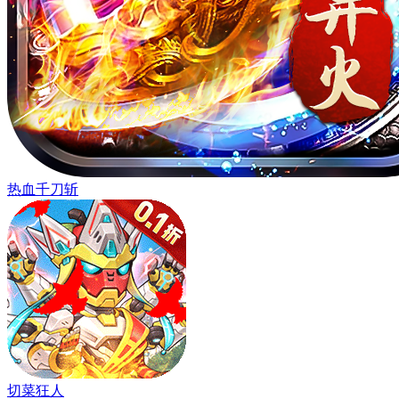
热血千刀斩
切菜狂人