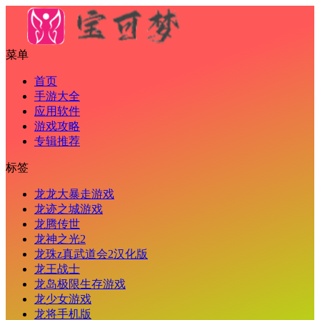
菜单
首页
手游大全
应用软件
游戏攻略
专辑推荐
标签
龙龙大暴走游戏
龙迹之城游戏
龙腾传世
龙神之光2
龙珠z真武道会2汉化版
龙王战士
龙岛极限生存游戏
龙少女游戏
龙将手机版