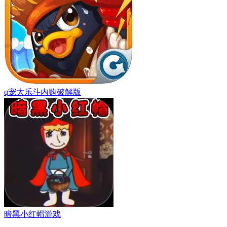
q宠大乐斗内购破解版
暗黑小红帽游戏