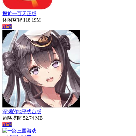
摆摊一百天正版
休闲益智
118.19M
详情
深渊的地平线台版
策略塔防
52.74 MB
详情