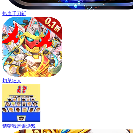
热血千刀斩
切菜狂人
猜猜我是谁游戏