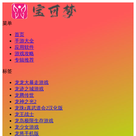
菜单
首页
手游大全
应用软件
游戏攻略
专辑推荐
标签
龙龙大暴走游戏
龙迹之城游戏
龙腾传世
龙神之光2
龙珠z真武道会2汉化版
龙王战士
龙岛极限生存游戏
龙少女游戏
龙将手机版