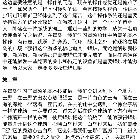
这边需要注意的是，操作的问题，现在的操作感觉还是偏难了
一些，如果两个手指同时转动的话，会直接转动视角，相信不
少玩过玩家都已经体会到了这个痛苦，这个操作系统还是需要
等待官方的优化比较好。在游戏开始时，是一个小小的透明
人，降落在一片朦胧的海上。通过一些列的教学，成为一名肩
负使命的光之后裔。在晨岛，我们学习冒险旅途中所需的基本
操作。有行走、跳跃，到奔跑、飞翔。除此之外，你还将在晨
岛的广场上获得这个游戏的核心道具—蜡烛。无论是解锁新技
能、新装扮、新表情都是需要蜡烛才能完成的，而且在冒险途
中还能触发一些隐藏的关卡和特定的设置都是需要蜡烛才能激
活，所以大家一定要多多收集蜡烛哟。
第二章
在晨岛学习了冒险的基本技能后，我们会进入到下一个地方，
云野。在云野的出发点放眼望去，是一片白色的云海，而在云
海的深处，坐落着一座宫殿。在去的途中会遇到一个像金字塔
一样的建筑，一定要过去，过去之后在这个建筑的下方有着一
个像蘑菇一样的东西，使用蜡烛把这个给烧了，能够获得蜡烛
能量并开启这个建筑，召唤白鸟过来。白鸟过来后，我们需要
飞到它的身边点击白鸟，它会带着我们去那个宫殿门口，进入
宫殿后，需要8名光之后裔一起点亮这个建筑，这一关就算能