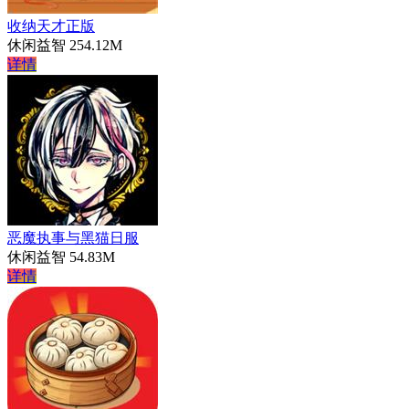
收纳天才正版
休闲益智
254.12M
详情
恶魔执事与黑猫日服
休闲益智
54.83M
详情