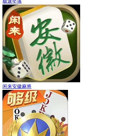
极速坠落
闲来安徽麻将