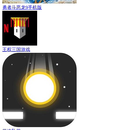
勇者斗恶龙9手机版
王权三国游戏