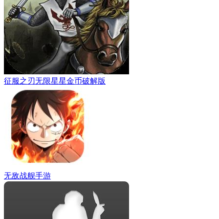
征服之刃无限星星金币破解版
无敌战舰手游