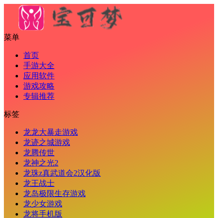
菜单
首页
手游大全
应用软件
游戏攻略
专辑推荐
标签
龙龙大暴走游戏
龙迹之城游戏
龙腾传世
龙神之光2
龙珠z真武道会2汉化版
龙王战士
龙岛极限生存游戏
龙少女游戏
龙将手机版