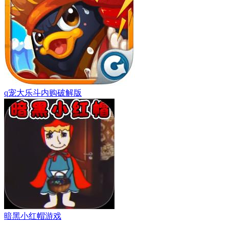
q宠大乐斗内购破解版
暗黑小红帽游戏