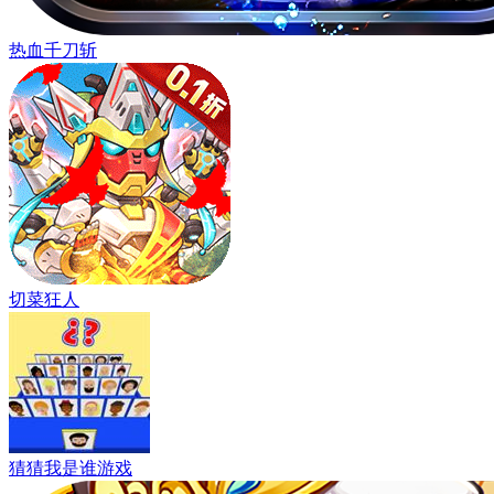
热血千刀斩
切菜狂人
猜猜我是谁游戏