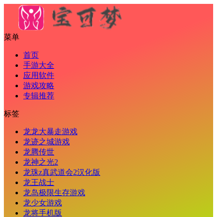
菜单
首页
手游大全
应用软件
游戏攻略
专辑推荐
标签
龙龙大暴走游戏
龙迹之城游戏
龙腾传世
龙神之光2
龙珠z真武道会2汉化版
龙王战士
龙岛极限生存游戏
龙少女游戏
龙将手机版