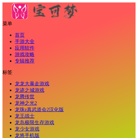
菜单
首页
手游大全
应用软件
游戏攻略
专辑推荐
标签
龙龙大暴走游戏
龙迹之城游戏
龙腾传世
龙神之光2
龙珠z真武道会2汉化版
龙王战士
龙岛极限生存游戏
龙少女游戏
龙将手机版