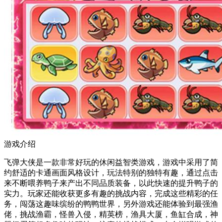
游戏介绍
飞弹大侠是一款非常好玩的休闲益智类游戏，游戏中采用了简
约舒适的卡通画面风格设计，玩法特别的独特有趣，通过点击
来不断喂养鸭子来产出不同品质装备，以此快速的提升鸭子的
实力。玩家还能收获更多有趣的挑战内容，完成这些精彩的任
务，闯荡这趣味缤纷的鸭鸭世界，另外游戏还能体验到最强渔
佬，挑战渔霸，怪兽入侵，精英榜，渔具大厦，鱼缸合成，神