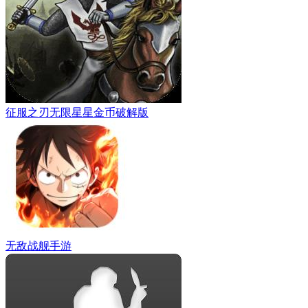
征服之刃无限星星金币破解版
无敌战舰手游