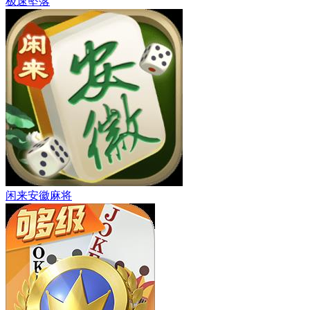
极速坠落
闲来安徽麻将