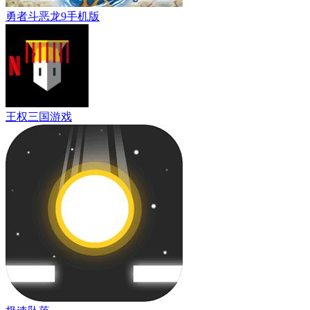
勇者斗恶龙9手机版
王权三国游戏