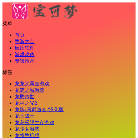
菜单
首页
手游大全
应用软件
游戏攻略
专辑推荐
标签
龙龙大暴走游戏
龙迹之城游戏
龙腾传世
龙神之光2
龙珠z真武道会2汉化版
龙王战士
龙岛极限生存游戏
龙少女游戏
龙将手机版