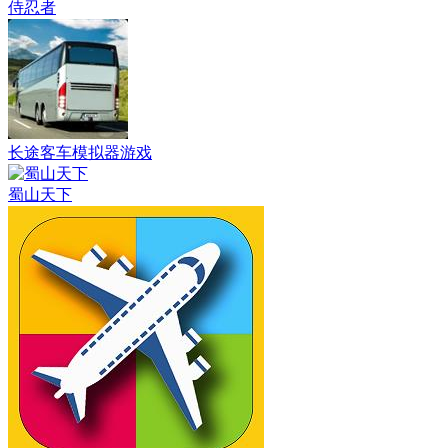
侍忍者
长途客车模拟器游戏
蜀山天下