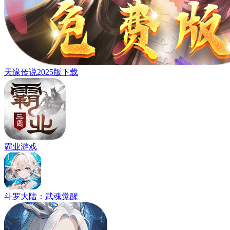
天缘传说2025版下载
霸业游戏
斗罗大陆：武魂觉醒