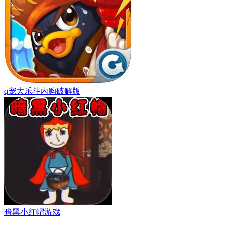
q宠大乐斗内购破解版
暗黑小红帽游戏