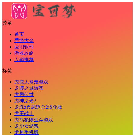
菜单
首页
手游大全
应用软件
游戏攻略
专辑推荐
标签
龙龙大暴走游戏
龙迹之城游戏
龙腾传世
龙神之光2
龙珠z真武道会2汉化版
龙王战士
龙岛极限生存游戏
龙少女游戏
龙将手机版