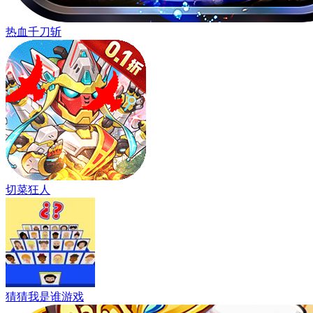
热血千刀斩
切菜狂人
猜猜我是谁游戏