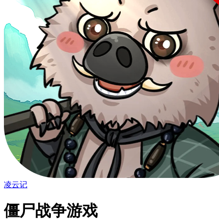
凌云记
僵尸战争游戏