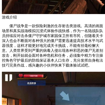
游戏介绍
僵尸战争是一款惊险刺激的生存射击类游戏。高清的画面
场景和真实战场模拟沉浸式体验作战快感，作为一名陆战队队
员持续应对击杀僵尸守护城市家园保卫所有市民，但随着关卡
深入也会不断面对各种强大的僵尸需要迅速提高技术水平与武
器强度，这样才能更好地完成关卡挑战，不能有丝毫松懈大
意。人类世界受到严重的病毒入侵出现各种邪恶的僵尸无差别
攻击，刚开始就会面对各种危机和任务，必须集中精力专注操
控角色守护最后的防线保证基本人口生存，充分发挥自身枪法
技巧完美作战，感兴趣的小伙伴快来下载体验试试吧。