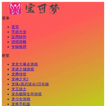
菜单
首页
手游大全
应用软件
游戏攻略
专辑推荐
标签
龙龙大暴走游戏
龙迹之城游戏
龙腾传世
龙神之光2
龙珠z真武道会2汉化版
龙王战士
龙岛极限生存游戏
龙少女游戏
龙将手机版