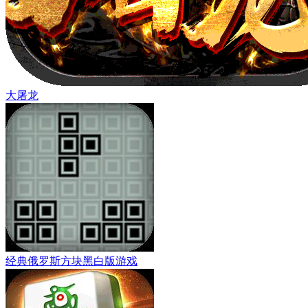
大屠龙
经典俄罗斯方块黑白版游戏