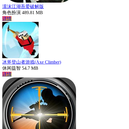
濡沫江湖吾爱破解版
角色扮演
489.81 MB
详情
冰斧登山者游戏(Axe Climber)
休闲益智
54.7 MB
详情