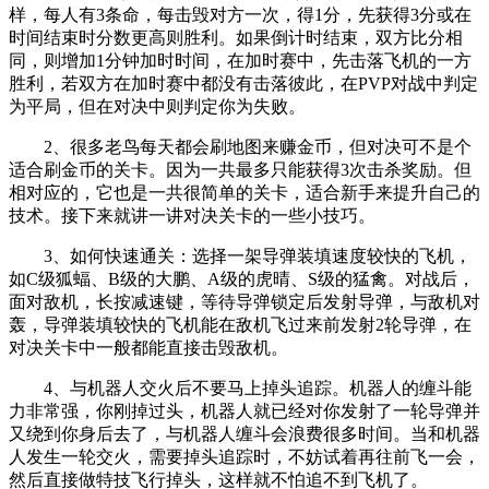
样，每人有3条命，每击毁对方一次，得1分，先获得3分或在
时间结束时分数更高则胜利。如果倒计时结束，双方比分相
同，则增加1分钟加时时间，在加时赛中，先击落飞机的一方
胜利，若双方在加时赛中都没有击落彼此，在PVP对战中判定
为平局，但在对决中则判定你为失败。
2、很多老鸟每天都会刷地图来赚金币，但对决可不是个
适合刷金币的关卡。因为一共最多只能获得3次击杀奖励。但
相对应的，它也是一共很简单的关卡，适合新手来提升自己的
技术。接下来就讲一讲对决关卡的一些小技巧。
3、如何快速通关：选择一架导弹装填速度较快的飞机，
如C级狐蝠、B级的大鹏、A级的虎晴、S级的猛禽。对战后，
面对敌机，长按减速键，等待导弹锁定后发射导弹，与敌机对
轰，导弹装填较快的飞机能在敌机飞过来前发射2轮导弹，在
对决关卡中一般都能直接击毁敌机。
4、与机器人交火后不要马上掉头追踪。机器人的缠斗能
力非常强，你刚掉过头，机器人就已经对你发射了一轮导弹并
又绕到你身后去了，与机器人缠斗会浪费很多时间。当和机器
人发生一轮交火，需要掉头追踪时，不妨试着再往前飞一会，
然后直接做特技飞行掉头，这样就不怕追不到飞机了。