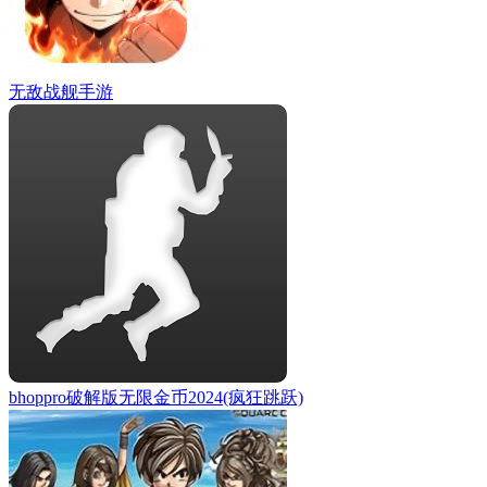
无敌战舰手游
bhoppro破解版无限金币2024(疯狂跳跃)