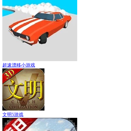
超速漂移小游戏
文明5游戏