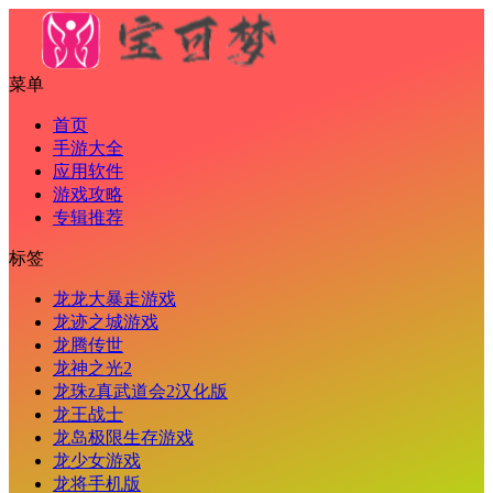
菜单
首页
手游大全
应用软件
游戏攻略
专辑推荐
标签
龙龙大暴走游戏
龙迹之城游戏
龙腾传世
龙神之光2
龙珠z真武道会2汉化版
龙王战士
龙岛极限生存游戏
龙少女游戏
龙将手机版